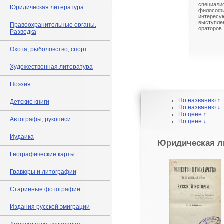
специал
Юридическая литература
философи
интересу
выступл
Правоохранительные органы.
ораторов.
Разведка
Охота, рыболовство, спорт
Художественная литература
Поэзия
По названию ↑
Детские книги
По названию ↓
По цене ↑
Автографы, рукописи
По цене ↓
Иудаика
Юридическая л
Географические карты
Гравюры и литографии
Старинные фотографии
Издания русской эмиграции