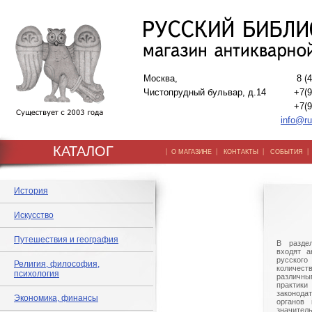
Москва,
8 (
Чистопрудный бульвар, д.14
+7(9
+7(9
info@ru
КАТАЛОГ
|
|
|
О МАГАЗИНЕ
КОНТАКТЫ
СОБЫТИЯ
История
Искусство
Путешествия и география
В разде
входят а
русского
Религия, философия,
количе
психология
различны
практик
законод
Экономика, финансы
органов 
значит