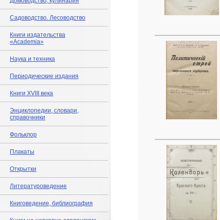
Домоводство, кулинария
Садоводство. Лесоводство
Книги издательства
«Academia»
Наука и техника
Периодические издания
Книги XVIII века
Энциклопедии, словари,
справочники
Фольклор
Плакаты
Открытки
Литературоведение
Книговедение, библиография