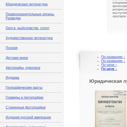
специал
Юридическая литература
философи
интересу
выступл
Правоохранительные органы.
ораторов.
Разведка
Охота, рыболовство, спорт
Художественная литература
Поэзия
По названию ↑
Детские книги
По названию ↓
По цене ↑
Автографы, рукописи
По цене ↓
Иудаика
Юридическая л
Географические карты
Гравюры и литографии
Старинные фотографии
Издания русской эмиграции