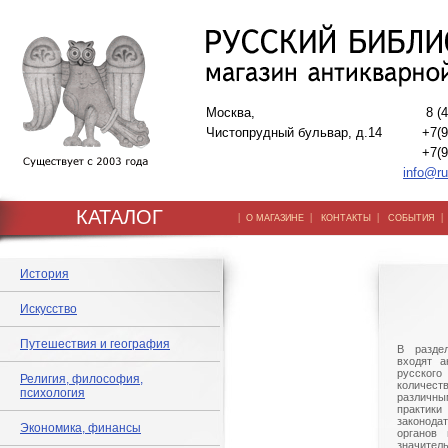
Москва,
8 (
Чистопрудный бульвар, д.14
+7(9
+7(9
info@ru
КАТАЛОГ
|
|
|
О МАГАЗИНЕ
КОНТАКТЫ
СОБЫТИЯ
История
Искусство
Путешествия и география
В разде
входят а
русского
Религия, философия,
количе
психология
различны
практик
законод
Экономика, финансы
органов 
значит