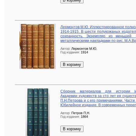
В корзину
Лермонтов М.Ю. Иллюстрированное полное 
1914-1915. В шести полукожаных издател
сохранность. Экземпляр из меньшей,
металлическими накладками по рис. М.А.В
Автор:
Лермонтов М.Ю.
Год издания:
1914
В корзину
Сборник материалов для истории Им
Академии художеств за сто лет ея сущес
П.Н.Петрова и с его примечаниями. Части 
Юбилейное издание. В современных переп
Автор:
Петров П.Н.
Год издания:
1864
В корзину