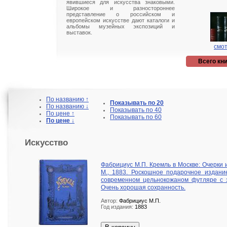
явившиеся для искусства знаковыми.
Широкое и разностороннее
представление о российском и
европейском искусстве дают каталоги и
альбомы музейных экспозиций и
выставок.
смот
Всего кни
По названию ↑
Показывать по 20
По названию ↓
Показывать по 40
По цене ↑
Показывать по 60
По цене ↓
Искусство
Фабрициус М.П. Кремль в Москве: Очерки 
М., 1883. Роскошное подарочное издани
современном цельнокожаном футляре с 
Очень хорошая сохранность.
Автор:
Фабрициус М.П.
Год издания:
1883