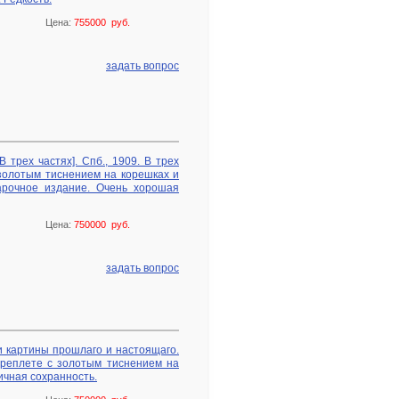
Цена:
755000 руб.
задать вопрос
 трех частях]. Спб., 1909. В трех
золотым тиснением на корешках и
арочное издание. Очень хорошая
Цена:
750000 руб.
задать вопрос
и картины прошлаго и настоящаго.
ереплете с золотым тиснением на
ичная сохранность.