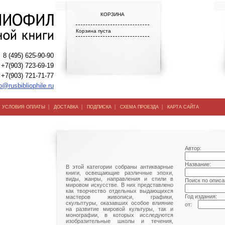
КОРЗИНА
Корзина пуста
8 (495) 625-90-90
+7(903) 723-69-19
+7(903) 721-71-77
o@rusbibliophile.ru
|
|
|
|
|
УСЛОВИЯ ОПЛАТЫ
ДОСТАВКА
ПОДПИСКА
СХЕМА ПРОЕЗДА
КАРТА САЙТА
Автор:
Название:
В этой категории собраны антикварные
книги, освещающие различные эпохи,
виды, жанры, направления и стили в
Поиск по описа
мировом искусстве. В них представлено
как творчество отдельных выдающихся
Год издания:
мастеров живописи, графики,
скульптуры, оказавших особое влияние
от:
на развитие мировой культуры, так и
монографии, в которых исследуются
изобразительные школы и течения,