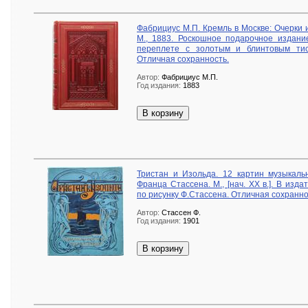
Фабрициус М.П. Кремль в Москве: Очерки 
М., 1883. Роскошное подарочное издани
переплете с золотым и блинтовым ти
Отличная сохранность.
Автор:
Фабрициус М.П.
Год издания:
1883
В корзину
Тристан и Изольда. 12 картин музыкаль
Франца Стассена. М., [нач. XX в.]. В изд
по рисунку Ф.Стассена. Отличная сохранно
Автор:
Стассен Ф.
Год издания:
1901
В корзину