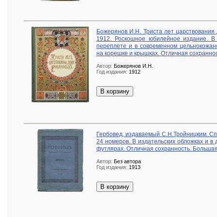
Божерянов И.Н. Триста лет царствования 
1912. Роскошное юбилейное издание. В
переплете и в современном цельнокожан
на корешке и крышках. Отличная сохраннос
Автор:
Божерянов И.Н.
Год издания:
1912
В корзину
Гербовед, издаваемый С.Н.Тройницким. Сп
24 номеров. В издательских обложках и в
футлярах. Отличная сохранность. Большая
Автор:
Без автора
Год издания:
1913
В корзину