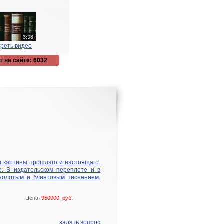
реть видео
г на сайте: 6032
и картины прошлаго и настоящаго.
е. В издательском переплете и в
золотым и блинтовым тиснением.
Цена:
950000 руб.
задать вопрос