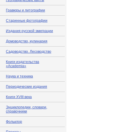
Географические карты
Гравюры и литографии
Старинные фотографии
Издания русской эмиграции
Домоводство, кулинария
Садоводство. Лесоводство
Книги издательства
«Academia»
Наука и техника
Периодические издания
Книги XVIII века
Энциклопедии, словари,
справочники
Фольклор