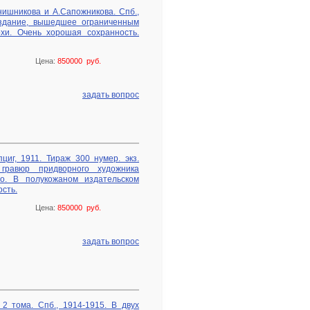
нишникова и А.Сапожникова. Спб.,
издание, вышедшее ограниченным
хи. Очень хорошая сохранность.
Цена:
850000 руб.
задать вопрос
циг, 1911. Тираж 300 нумер. экз.
 гравюр придворного художника
ло. В полукожаном издательском
ость.
Цена:
850000 руб.
задать вопрос
2 тома. Спб., 1914-1915. В двух