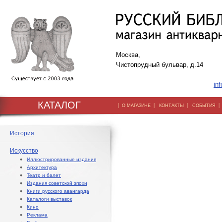
Москва,
Чистопрудный бульвар, д.14
inf
КАТАЛОГ
|
|
|
О МАГАЗИНЕ
КОНТАКТЫ
СОБЫТИЯ
История
Искусство
♦
Иллюстрированные издания
♦
Архитектура
♦
Театр и балет
♦
Издания советской эпохи
♦
Книги русского авангарда
♦
Каталоги выставок
♦
Кино
♦
Реклама