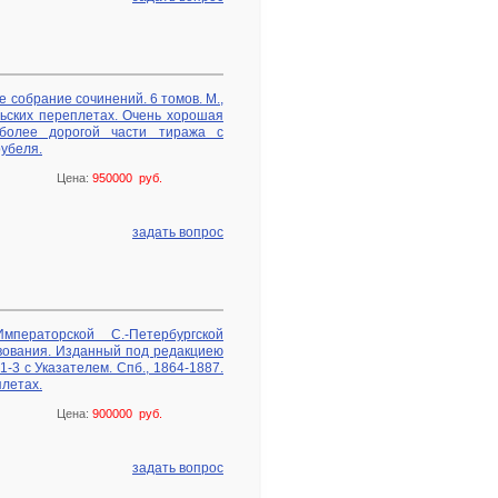
собрание сочинений. 6 томов. М.,
ьских переплетах. Очень хорошая
 более дорогой части тиража с
рубеля.
Цена:
950000 руб.
задать вопрос
ператорской С.-Петербургской
твования. Изданный под редакциею
1-3 с Указателем. Спб., 1864-1887.
летах.
Цена:
900000 руб.
задать вопрос