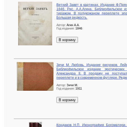
Ветхий Завет в картинах. Издание Ф.Пря
1846. Рис. А.А.Агина. Библиофильское 
тиражом. В полукожаном переплете эпо
Большая редкость.
Автор:
Агин А.А.
Год издания:
1846
В корзину
Зичи М. Любовь. Издание рисунков. Лейп
Библиофильское издание эротических
Александра II. В продажу не поступа
переплете и в современном футляре. Редк
Автор:
Зичи М.
Год издания:
1911
В корзину
Кондаков Н.П. Иконография Богоматери. 