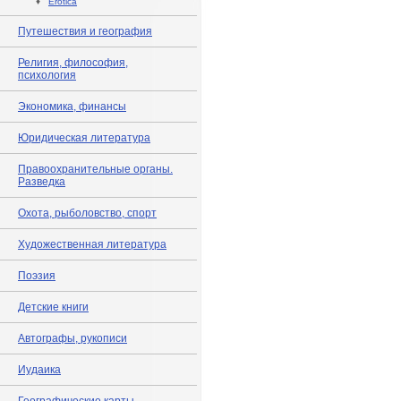
♦
Erotica
Путешествия и география
Религия, философия,
психология
Экономика, финансы
Юридическая литература
Правоохранительные органы.
Разведка
Охота, рыболовство, спорт
Художественная литература
Поэзия
Детские книги
Автографы, рукописи
Иудаика