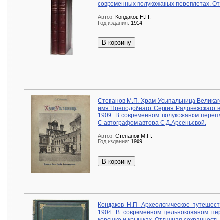
современных полукожаных переплетах. От
Автор:
Кондаков Н.П.
Год издания:
1914
В корзину
Степанов М.П. Храм-Усыпальница Великаг
имя Преподобнаго Сергия Радонежскаго в
1909. В современном полукожаном перепл
С автографом автора С.Д.Арсеньевой.
Автор:
Степанов М.П.
Год издания:
1909
В корзину
Кондаков Н.П. Археологическое путешест
1904. В современном цельнокожаном пе
корешке и крышках. Отличная сохранность.