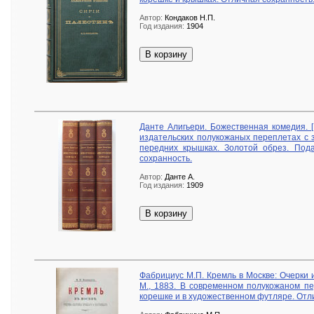
Автор:
Кондаков Н.П.
Год издания:
1904
В корзину
Данте Алигьери. Божественная комедия. [В
издательских полукожаных переплетах с 
передних крышках. Золотой обрез. Под
сохранность.
Автор:
Данте А.
Год издания:
1909
В корзину
Фабрициус М.П. Кремль в Москве: Очерки 
М., 1883. В современном полукожаном п
корешке и в художественном футляре. Отл