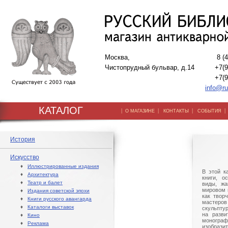
Москва,
8 (
Чистопрудный бульвар, д.14
+7(9
+7(9
info@ru
КАТАЛОГ
|
|
|
О МАГАЗИНЕ
КОНТАКТЫ
СОБЫТИЯ
История
Искусство
♦
Иллюстрированные издания
В этой к
♦
Архитектура
книги, о
♦
Театр и балет
виды, жа
мировом 
♦
Издания советской эпохи
как твор
♦
Книги русского авангарда
мастер
♦
Каталоги выставок
скульпту
на разви
♦
Кино
моногра
♦
Реклама
изобраз