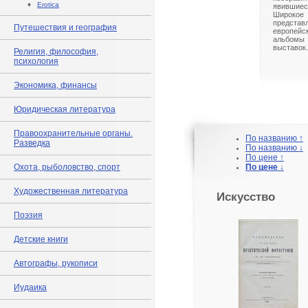
♦
Erotica
явившиес
Широк
предст
Путешествия и география
европейс
альбом
выставок.
Религия, философия,
психология
Экономика, финансы
Юридическая литература
Правоохранительные органы.
По названию ↑
Разведка
По названию ↓
По цене ↑
Охота, рыболовство, спорт
По цене ↓
Художественная литература
Искусство
Поэзия
Детские книги
Автографы, рукописи
Иудаика