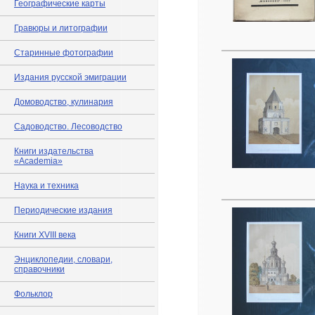
Географические карты
Гравюры и литографии
Старинные фотографии
Издания русской эмиграции
Домоводство, кулинария
Садоводство. Лесоводство
Книги издательства
«Academia»
Наука и техника
Периодические издания
Книги XVIII века
Энциклопедии, словари,
справочники
Фольклор