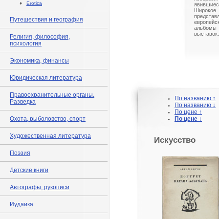
♦
Erotica
явившиес
Широк
предст
Путешествия и география
европейс
альбом
выставок.
Религия, философия,
психология
Экономика, финансы
Юридическая литература
Правоохранительные органы.
По названию ↑
Разведка
По названию ↓
По цене ↑
Охота, рыболовство, спорт
По цене ↓
Художественная литература
Искусство
Поэзия
Детские книги
Автографы, рукописи
Иудаика