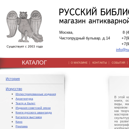
Москва,
8 (
Чистопрудный бульвар, д.14
+7(9
+7(9
info@ru
КАТАЛОГ
|
|
|
О МАГАЗИНЕ
КОНТАКТЫ
СОБЫТИЯ
История
Искусство
♦
Иллюстрированные издания
В этой к
♦
Архитектура
книги, о
♦
Театр и балет
виды, жа
мировом 
♦
Издания советской эпохи
как твор
♦
Книги русского авангарда
мастер
♦
Каталоги выставок
скульпту
на разви
♦
Кино
моногра
♦
Реклама
изобраз