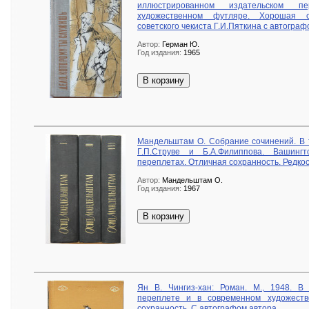
иллюстрированном издательском 
художественном футляре. Хорошая со
советского чекиста Г.И.Пяткина с автограф
Автор:
Герман Ю.
Год издания:
1965
В корзину
Мандельштам О. Собрание сочинений. В 
Г.П.Струве и Б.А.Филиппова. Вашингт
переплетах. Отличная сохранность. Редкос
Автор:
Мандельштам О.
Год издания:
1967
В корзину
Ян В. Чингиз-хан: Роман. М., 1948. В
переплете и в современном художест
сохранность. С автографом автора.