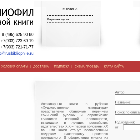
КОРЗИНА
Корзина пуста
8 (495) 625-90-90
+7(903) 723-69-19
+7(903) 721-71-77
o@rusbibliophile.ru
|
|
|
|
|
УСЛОВИЯ ОПЛАТЫ
ДОСТАВКА
ПОДПИСКА
СХЕМА ПРОЕЗДА
КАРТА САЙТА
Автор:
Название:
Антикварные книги в рубрике
«Художественная литература»
представлены обширным перечнем
Поиск по описа
сочинений русских и европейских
классиков изящной словесности,
Год издания:
вышедших в лучших российских
издательствах XIX – первой половины ХХ
от:
вв. Эти книги станут великолепным
подарком настоящему ценителю
прекрасного. В оформлении многих из