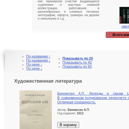
них принимали участие выдающиеся
художники и мастера книжной
иллюстрации, работавшие в
разнообразных и сложных техниках
литографии, офорта, гравюры на дереве
и линолеуме и т.д.
смот
Всего кни
По названию ↑
Показывать по 20
По названию ↓
Показывать по 40
По цене ↑
Показывать по 60
По цене ↓
Художественная литература
Беннигсен А.П. Легенды и сказки Ц
В современном полукожаном переплете с
Отличная сохранность.
Автор:
Беннигсен А.П.
Год издания:
1912
В корзину