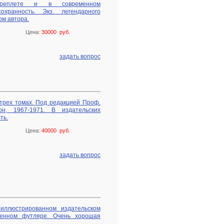
переплете и в современном
хранность. Экз. легендарного
ом автора.
Цена:
30000 руб.
задать вопрос
трех томах. Под редакцией Проф.
он, 1967-1971. В издательских
ть.
Цена:
40000 руб.
задать вопрос
 иллюстрированном издательском
венном футляре. Очень хорошая