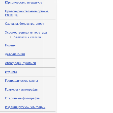
Юридическая литература
Правоохранительные органы.
Разведка
Охота, рыболовство, спорт
Художественная литература
♦
Альманахи и сборники
Поэзия
Детские книги
Автографы, рукописи
Иудаика
Географические карты
Гравюры и литографии
Старинные фотографии
Издания русской эмиграции