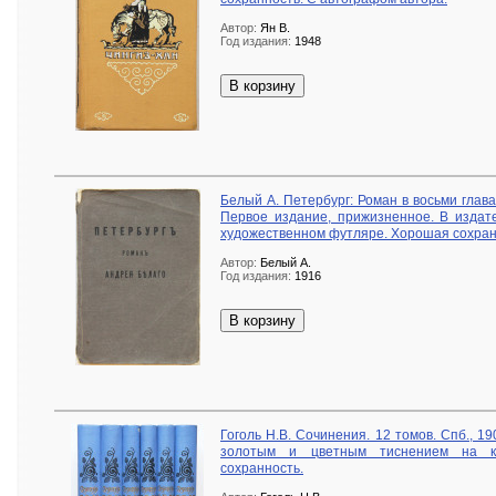
Автор:
Ян В.
Год издания:
1948
В корзину
Белый А. Петербург: Роман в восьми главах
Первое издание, прижизненное. В издат
художественном футляре. Хорошая сохран
Автор:
Белый А.
Год издания:
1916
В корзину
Гоголь Н.В. Сочинения. 12 томов. Спб., 1
золотым и цветным тиснением на к
сохранность.