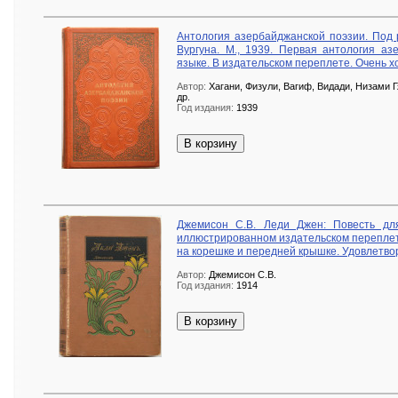
Антология азербайджанской поэзии. Под 
Вургуна. М., 1939. Первая антология аз
языке. В издательском переплете. Очень 
Автор:
Хагани, Физули, Вагиф, Видади, Низами 
др.
Год издания:
1939
В корзину
Джемисон С.В. Леди Джен: Повесть для 
иллюстрированном издательском переплет
на корешке и передней крышке. Удовлетво
Автор:
Джемисон С.В.
Год издания:
1914
В корзину