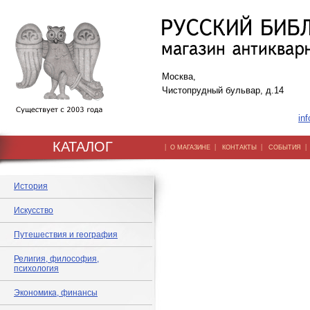
Москва,
Чистопрудный бульвар, д.14
inf
КАТАЛОГ
|
|
|
О МАГАЗИНЕ
КОНТАКТЫ
СОБЫТИЯ
История
Искусство
Путешествия и география
Религия, философия,
психология
Экономика, финансы