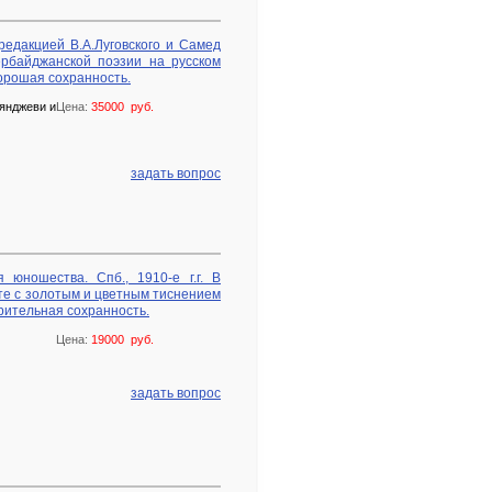
редакцией В.А.Луговского и Самед
ербайджанской поэзии на русском
хорошая сохранность.
Гянджеви и
Цена:
35000 руб.
задать вопрос
юношества. Спб., 1910-е г.г. В
е с золотым и цветным тиснением
рительная сохранность.
Цена:
19000 руб.
задать вопрос