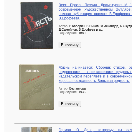
Весть: Проза. - Поэзия. - Драматургия. М.,
современном художественном футляре
полная публикация повести В.Ерофеева 
В.Ерофеева.
Автор:
В.Каверин, В.Быков, Ф.Искандер, Б.Окуд
Д.Самойлов, В.Ерофеев и др.
Год издания:
1889
В корзину
Жизнь начинается: Сборник стихов, р
подростками - воспитанниками трудовых
издательском переплете и в современно
хорошая сохранность. Большая редкость.
Автор:
Без автора
Год издания:
1936
В корзину
Герман Ю. Дело, которому ты служ