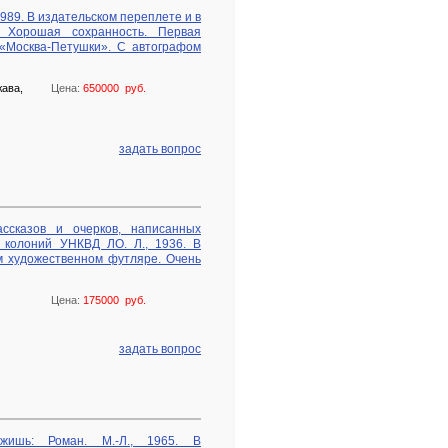
 1989. В издательском переплете и в
. Хорошая сохранность. Первая
«Москва-Петушки». С автографом
жава,
Цена:
650000 руб.
задать вопрос
ассказов и очерков, написанных
 колоний УНКВД ЛО. Л., 1936. В
м художественном футляре. Очень
Цена:
175000 руб.
задать вопрос
ишь: Роман. М.-Л., 1965. В