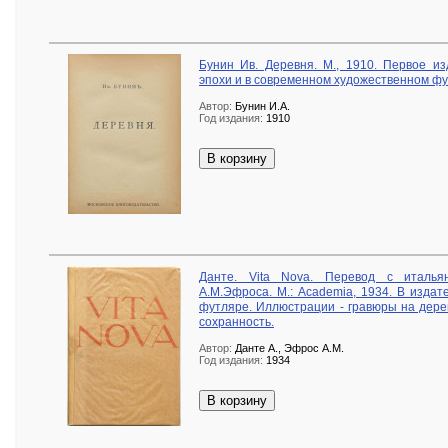
Бунин Ив. Деревня. М., 1910. Первое и
эпохи и в современном художественном фу
Автор:
Бунин И.А.
Год издания:
1910
В корзину
Данте. Vita Nova. Перевод с италья
А.М.Эфроса. М.: Academia, 1934. В изда
футляре. Иллюстрации - гравюры на дере
сохранность.
Автор:
Данте А., Эфрос А.М.
Год издания:
1934
В корзину