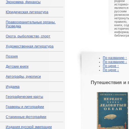
родной
Экономика, финансы
историко
являются
русски
Юридическая литература
религио
нетрону
правило,
Правоохранительные органы.
книги, со
Разведка
истори
информа
библиогр
Охота, рыболовство, спорт
Художественная литература
Поэзия
По названию ↑
По названию ↓
По цене ↑
Детские книги
По цене ↓
Автографы, рукописи
Путешествия и 
Иудаика
Географические карты
Гравюры и литографии
Старинные фотографии
Издания русской эмиграции