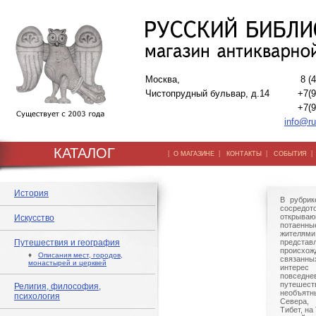
Москва,
8 (
Чистопрудный бульвар, д.14
+7(9
+7(9
info@ru
КАТАЛОГ
|
|
|
О МАГАЗИНЕ
КОНТАКТЫ
СОБЫТИЯ
История
В рубрик
сосредо
открываю
Искусство
потаенны
жителям
Путешествия и география
представ
происхож
♦
Описания мест, городов,
связанн
монастырей и церквей
интерес
повсед
путешес
Религия, философия,
необъятн
психология
Севера,
Тибет, на