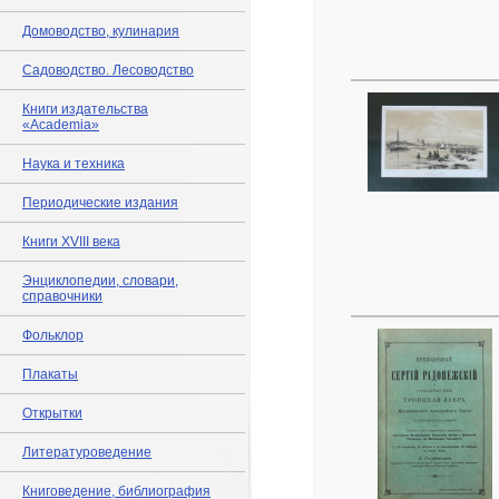
Домоводство, кулинария
Садоводство. Лесоводство
Книги издательства
«Academia»
Наука и техника
Периодические издания
Книги XVIII века
Энциклопедии, словари,
справочники
Фольклор
Плакаты
Открытки
Литературоведение
Книговедение, библиография