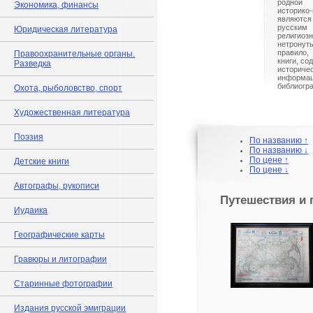
родной
Экономика, финансы
историко
являются
русски
Юридическая литература
религио
нетрону
правило,
Правоохранительные органы.
книги, со
Разведка
истори
информа
библиогр
Охота, рыболовство, спорт
Художественная литература
Поэзия
По названию ↑
По названию ↓
По цене ↑
Детские книги
По цене ↓
Автографы, рукописи
Путешествия и 
Иудаика
Географические карты
Гравюры и литографии
Старинные фотографии
Издания русской эмиграции