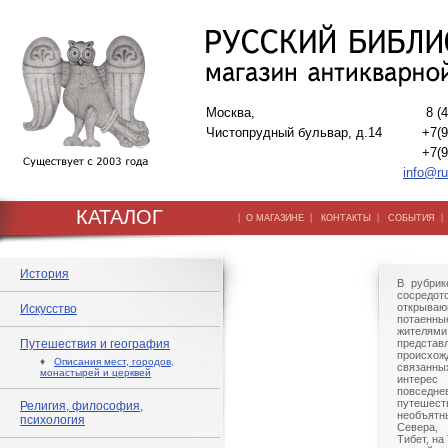
Москва,
8 (
Чистопрудный бульвар, д.14
+7(9
+7(9
info@ru
КАТАЛОГ
|
|
|
О МАГАЗИНЕ
КОНТАКТЫ
СОБЫТИЯ
История
В рубрик
сосредо
открываю
Искусство
потаенны
жителям
Путешествия и география
представ
происхож
♦
Описания мест, городов,
связанн
монастырей и церквей
интерес
повсед
путешес
Религия, философия,
необъятн
психология
Севера,
Тибет, на