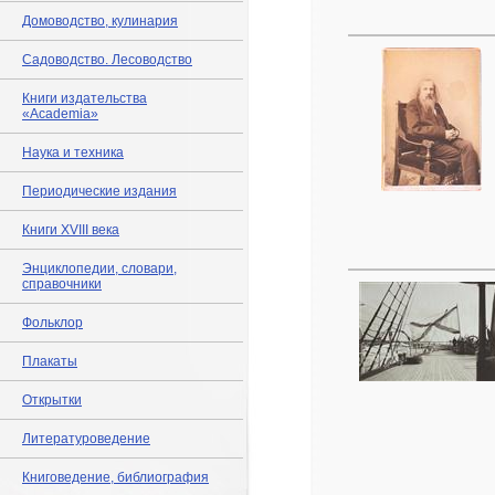
Домоводство, кулинария
Садоводство. Лесоводство
Книги издательства
«Academia»
Наука и техника
Периодические издания
Книги XVIII века
Энциклопедии, словари,
справочники
Фольклор
Плакаты
Открытки
Литературоведение
Книговедение, библиография