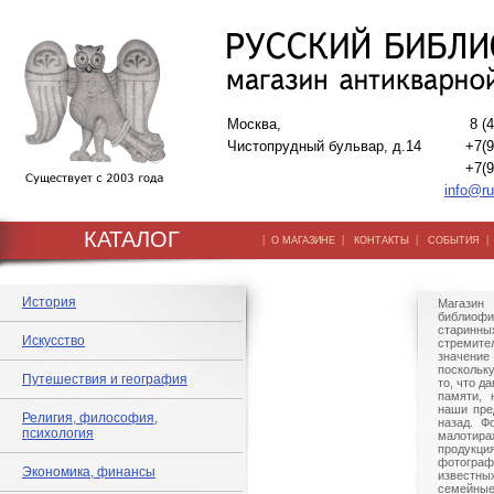
Москва,
8 (
Чистопрудный бульвар, д.14
+7(9
+7(9
info@ru
КАТАЛОГ
|
|
|
О МАГАЗИНЕ
КОНТАКТЫ
СОБЫТИЯ
История
Магазин 
библиофи
старинны
Искусство
стреми
значение
поскольк
Путешествия и география
то, что д
памяти, 
наши пре
Религия, философия,
назад. Ф
психология
малоти
продукц
фотограф
Экономика, финансы
известн
семейны