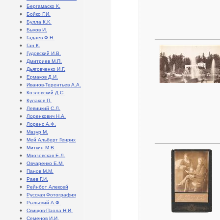
♦
Бергамаско К.
♦
Бойко Г.И.
♦
Булла К.К.
♦
Быков И.
♦
Гадаев Ф.Н.
♦
Ган К.
♦
Гудовский И.В.
♦
Дмитриев М.П.
♦
Дьяговченко И.Г.
♦
Ермаков Д.И.
♦
Иванов-Терентьев А.А.
♦
Козловский Д.С.
♦
Кулаков П.
♦
Левицкий С.Л.
♦
Лоренкович Н.А.
♦
Лоренс А.Ф.
♦
Мазур М.
♦
Мей Альберт Генрих
♦
Миткин М.В.
♦
Мрозовская Е.Л.
♦
Овчаренко Е.М.
♦
Панов М.М.
♦
Раев Г.И.
♦
Рейнбот Алексей
♦
Русская Фотография
♦
Рыльский А.Ф.
♦
Свищов-Паола Н.И.
♦
Семенов И.И.