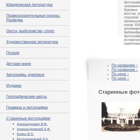
фотогр
Юридическая литература
экономич
буровых 
мостов, в
Правоохранительные органы.
отраз
Разведка
промышле
конце XI
антиква
Охота, рыболовство, спорт
библиоф
фотогра
истори
Художественная литература
памятнико
Поэзия
Детские книги
По названию ↑
По названию ↓
По цене ↑
Автографы, рукописи
По цене ↓
Иудаика
Старинные фот
Географические карты
Гравюры и литографии
Старинные фотографии
♦
Александрович И.Ф.
♦
Александровский А.Ф.
♦
Бебин В.П.
♦
Белоцерковский Я.А.