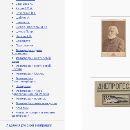
♦
Становов А.
♦
Халдей Е.А.
♦
Чеховский В.Г.
♦
Шайхет А.
♦
Шапиро К.
♦
Шерер, Набгольц и Ко
♦
Шумов Петр
♦
Энгель А.К.
♦
Союзфото
♦
Персоналии
♦
Фотографии Дома
Романовых
♦
Фотографии местностей
мира
♦
Фотографии местностей
России
♦
Фотографии Москвы
♦
Фотографии
Санктпетербурга
♦
Панорамы
♦
Фотографии типов
дореволюционной России
♦
Фотографии военные
♦
Фотографии железных дорог
♦
Альбомы
♦
Книги по истории и технике
фотографии
Издания русской эмиграции