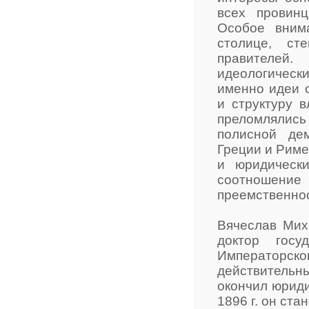
всех провин
Особое вним
столице, ст
правителей.
идеологичес
именно идеи 
и структуру в
преломлялис
полисной де
Греции и Риме
и юридическ
соотношение
преемственнос
Вячеслав Миха
доктор госу
Императорс
действительн
окончил юриди
1896 г. он ст