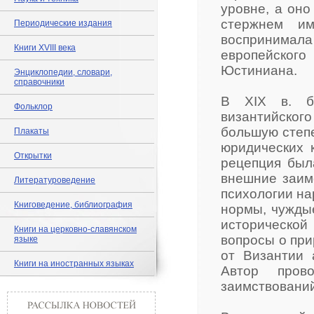
уровне, а оно
стержнем им
Периодические издания
воспринимал
Книги XVIII века
европейског
Юстиниана.
Энциклопедии, словари,
справочники
В XIX в. бы
Фольклор
византийског
большую степе
Плакаты
юридических к
Открытки
рецепция был
внешние заим
Литературоведение
психологии на
Книговедение, библиография
нормы, чужды
исторической
Книги на церковно-славянском
вопросы о при
языке
от Византии 
Книги на иностранных языках
Автор пров
заимствований