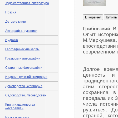
Художественная литература
Поэзия
В корзину
Купить
Детские книги
Грибовский В
Автографы, рукописи
Опыт историко
М.Меркушева, 1
Иудаика
впоследствии 
Географические карты
современном п
Гравюры и литографии
Старинные фотографии
Долгое врем
ценность и 
Издания русской эмиграции
традиционног
этим стерео
Домоводство, кулинария
сохранила в
Садоводство. Лесоводство
передала их З
числа источн
Книги издательства
«Academia»
рушиться. Д
страной, кот
Наука и техника