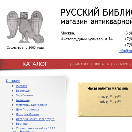
Москва,
8 (
Чистопрудный бульвар, д.14
+7(9
+7(9
info@ru
КАТАЛОГ
|
|
|
О МАГАЗИНЕ
КОНТАКТЫ
СОБЫТИЯ
История
♦
Русская
Часы работы магазина
♦
Всеобщая
♦
Зарубежная
00
00
пн.-пт.
11
- 19
♦
Античная
00
00
сб.
11
- 17
♦
Мемуары. Биографии
♦
Дом Романовых
♦
История Москвы
♦
История Санкт-Петербурга
♦
Военная
♦
Отечественная война 1812
года. Наполеон