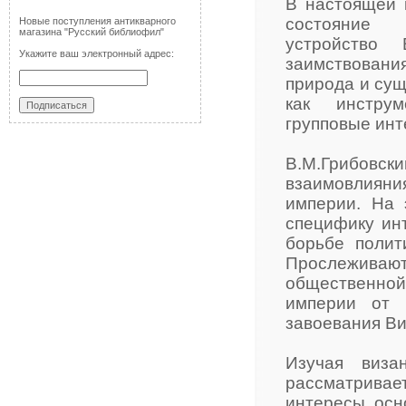
В настоящей 
состояние п
Новые поступления антикварного
магазина "Русский библиофил"
устройство 
Укажите ваш электронный адрес:
заимствования
природа и сущ
как инстру
групповые инт
В.М.Грибовск
взаимовлияни
империи. На 
специфику инт
борьбе полит
Прослежива
общественной
империи от 
завоевания Ви
Изучая виза
рассматрива
интересы осн