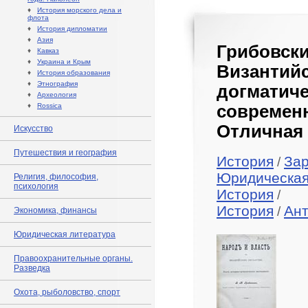
♦
История морского дела и
флота
♦
История дипломатии
♦
Азия
Грибов
♦
Кавказ
♦
Украина и Крым
Византий
♦
История образования
♦
Этнография
догматиче
♦
Археология
♦
Rossica
совреме
Отличная 
Искусство
Путешествия и география
История
За
/
Юридическая
Религия, философия,
психология
История
/
История
Ан
/
Экономика, финансы
Юридическая литература
Правоохранительные органы.
Разведка
Охота, рыболовство, спорт