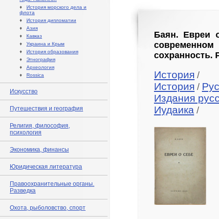
♦
История морского дела и
флота
♦
История дипломатии
♦
Азия
Баян. Евреи 
♦
Кавказ
современно
♦
Украина и Крым
♦
История образования
сохранность. 
♦
Этнография
♦
Археология
История
/
♦
Rossica
История
Рус
/
Искусство
Издания рус
Иудаика
Путешествия и география
/
Религия, философия,
психология
Экономика, финансы
Юридическая литература
Правоохранительные органы.
Разведка
Охота, рыболовство, спорт