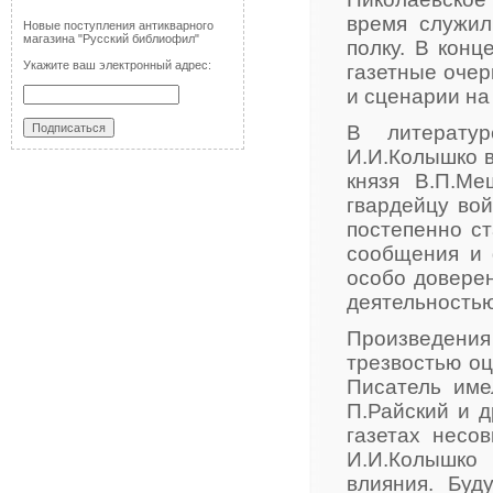
время служил
Новые поступления антикварного
магазина "Русский библиофил"
полку. В конц
Укажите ваш электронный адрес:
газетные очер
и сценарии на
В литерату
И.И.Колышко в
князя В.П.Ме
гвардейцу вой
постепенно с
сообщения и 
особо доверен
деятельностью
Произведени
трезвостью оц
Писатель име
П.Райский и 
газетах несо
И.И.Колышко
влияния. Буд