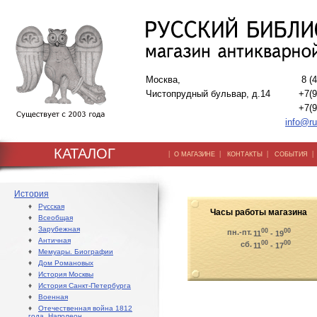
Москва,
8 (
Чистопрудный бульвар, д.14
+7(9
+7(9
info@ru
КАТАЛОГ
|
|
|
О МАГАЗИНЕ
КОНТАКТЫ
СОБЫТИЯ
История
♦
Русская
Часы работы магазина
♦
Всеобщая
♦
Зарубежная
00
00
пн.-пт.
11
- 19
♦
Античная
00
00
сб.
11
- 17
♦
Мемуары. Биографии
♦
Дом Романовых
♦
История Москвы
♦
История Санкт-Петербурга
♦
Военная
♦
Отечественная война 1812
года. Наполеон