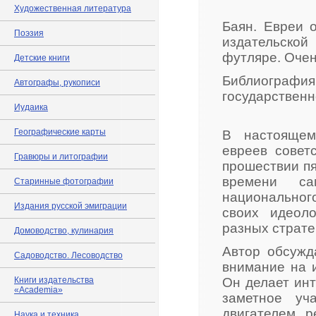
Художественная литература
Баян. Евреи о
Поэзия
издательско
футляре. Очен
Детские книги
Библиография:
Автографы, рукописи
государственно
Иудаика
Географические карты
В настоящем
евреев совет
Гравюры и литографии
прошествии пя
времени са
Старинные фотографии
национального
Издания русской эмиграции
своих идеоло
разных страте
Домоводство, кулинария
Автор обсужд
Садоводство. Лесоводство
внимание на 
Книги издательства
Он делает ин
«Academia»
заметное уч
двигателем р
Наука и техника