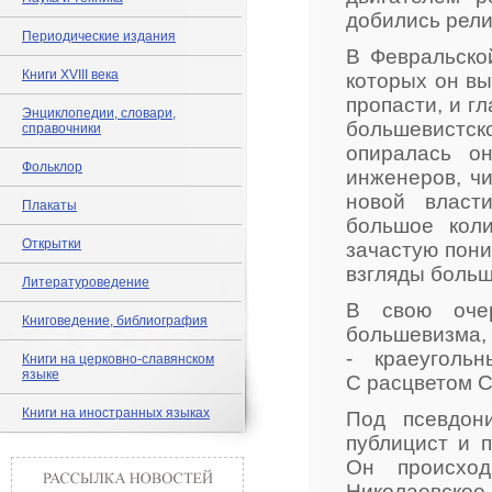
добились рели
Периодические издания
В Февральско
Книги XVIII века
которых он вы
пропасти, и г
Энциклопедии, словари,
большевистск
справочники
опиралась о
Фольклор
инженеров, чи
новой власт
Плакаты
большое коли
Открытки
зачастую пони
взгляды больш
Литературоведение
В свою очер
Книговедение, библиография
большевизма
- краеуголь
Книги на церковно-славянском
языке
С расцветом С
Книги на иностранных языках
Под псевдон
публицист и 
Он происход
Николаевско