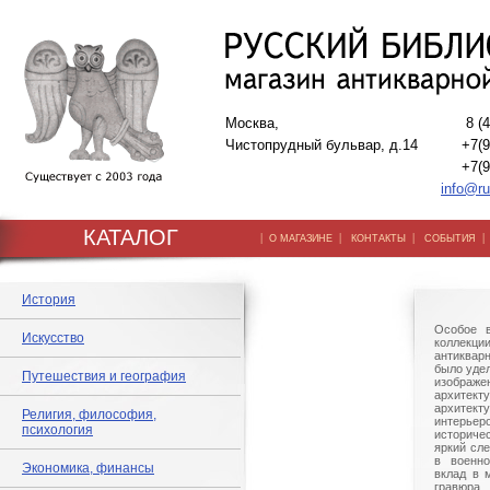
Москва,
8 (
Чистопрудный бульвар, д.14
+7(9
+7(9
info@ru
КАТАЛОГ
|
|
|
О МАГАЗИНЕ
КОНТАКТЫ
СОБЫТИЯ
История
Особое в
Искусство
коллекции
антиквар
было удел
Путешествия и география
изображе
архите
архите
Религия, философия,
интерье
психология
историче
яркий сле
в военно
Экономика, финансы
вклад в 
гравюр