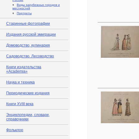
♦
Виды зарубежных городов и
местностей
♦
Портреты
Старинные фотографии
Издания русской эмиграции
Домоводство, кулинария
Садоводство. Лесоводство
Книги издательства
«Academia»
Наука и техника
Периодические издания
Книги XVIII века
Энциклопедии, словари,
справочники
Фольклор