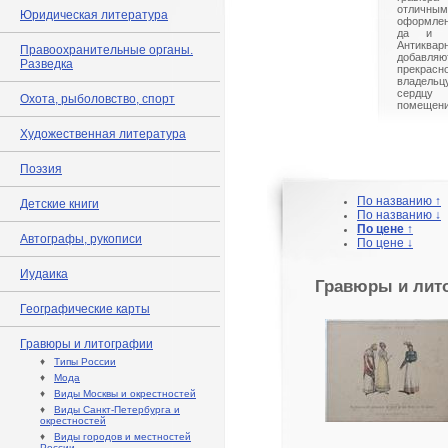
отличн
Юридическая литература
оформлен
да и л
Антиква
Правоохранительные органы.
добавл
Разведка
прекрасно
владельц
сердцу 
Охота, рыболовство, спорт
помещени
Художественная литература
Поэзия
По названию ↑
Детские книги
По названию ↓
По цене ↑
Автографы, рукописи
По цене ↓
Иудаика
Гравюры и лит
Географические карты
Гравюры и литографии
♦
Типы России
♦
Мода
♦
Виды Москвы и окрестностей
♦
Виды Санкт-Петербурга и
окрестностей
♦
Виды городов и местностей
России