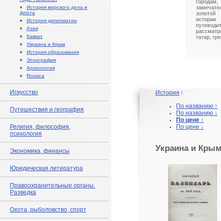
города
♦
История морского дела и
замечат
флота
золотой
истори
♦
История дипломатии
путевод
♦
Азия
рассмат
♦
Кавказ
татар, гр
♦
Украина и Крым
♦
История образования
♦
Этнография
♦
Археология
♦
Rossica
Искусство
История
/
По названию ↑
Путешествия и география
По названию ↓
По цене ↑
Религия, философия,
По цене ↓
психология
Украина и Кры
Экономика, финансы
Юридическая литература
Правоохранительные органы.
Разведка
Охота, рыболовство, спорт