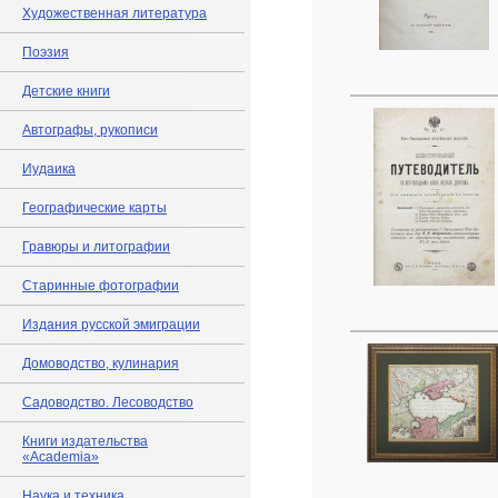
Художественная литература
Поэзия
Детские книги
Автографы, рукописи
Иудаика
Географические карты
Гравюры и литографии
Старинные фотографии
Издания русской эмиграции
Домоводство, кулинария
Садоводство. Лесоводство
Книги издательства
«Academia»
Наука и техника