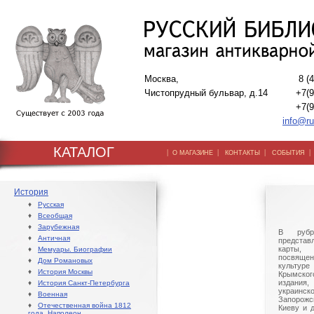
Москва,
8 (
Чистопрудный бульвар, д.14
+7(9
+7(9
info@ru
КАТАЛОГ
|
|
|
О МАГАЗИНЕ
КОНТАКТЫ
СОБЫТИЯ
История
♦
Русская
♦
Всеобщая
♦
Зарубежная
В рубр
♦
Античная
предста
карты,
♦
Мемуары. Биографии
посвяще
♦
Дом Романовых
культур
♦
История Москвы
Крымског
издани
♦
История Санкт-Петербурга
украинс
♦
Военная
Запорож
♦
Отечественная война 1812
Киеву и 
года. Наполеон