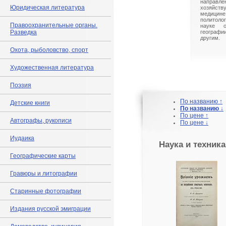
направле
Юридическая литература
хозяйст
медицине
политоло
Правоохранительные органы.
науке 
Разведка
географ
другим.
Охота, рыболовство, спорт
Художественная литература
Поэзия
По названию ↑
Детские книги
По названию ↓
По цене ↑
Автографы, рукописи
По цене ↓
Иудаика
Наука и техника
Географические карты
Гравюры и литографии
Старинные фотографии
Издания русской эмиграции