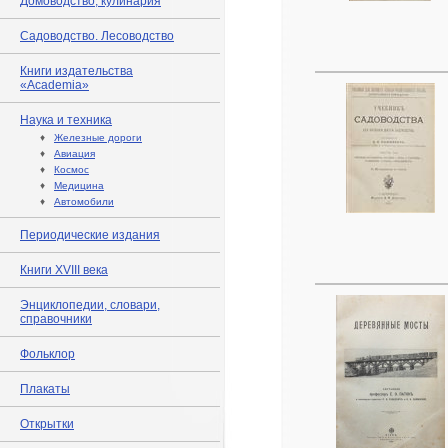
Домоводство, кулинария
Садоводство. Лесоводство
Книги издательства
«Academia»
Наука и техника
♦
Железные дороги
♦
Авиация
♦
Космос
♦
Медицина
♦
Автомобили
Периодические издания
Книги XVIII века
Энциклопедии, словари,
справочники
Фольклор
Плакаты
Открытки