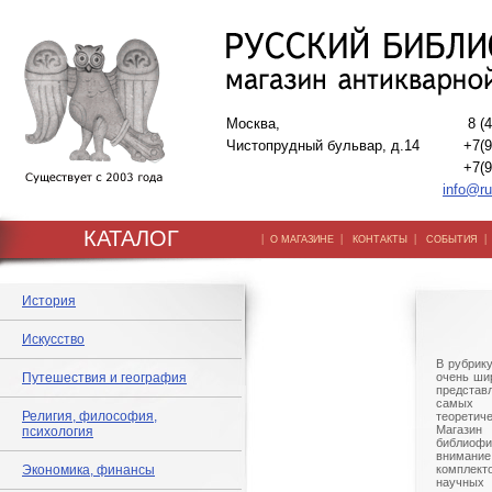
Москва,
8 (
Чистопрудный бульвар, д.14
+7(9
+7(9
info@ru
КАТАЛОГ
|
|
|
О МАГАЗИНЕ
КОНТАКТЫ
СОБЫТИЯ
История
Искусство
В рубрик
Путешествия и география
очень шир
представ
самых 
Религия, философия,
теорети
Магазин 
психология
библиоф
внима
Экономика, финансы
комплек
научны