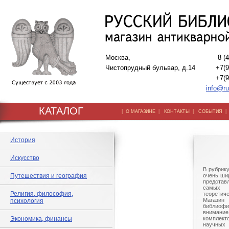
Москва,
8 (
Чистопрудный бульвар, д.14
+7(9
+7(9
info@ru
КАТАЛОГ
|
|
|
О МАГАЗИНЕ
КОНТАКТЫ
СОБЫТИЯ
История
Искусство
В рубрик
Путешествия и география
очень шир
представ
самых 
Религия, философия,
теорети
Магазин 
психология
библиоф
внима
Экономика, финансы
комплек
научны