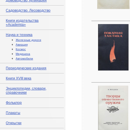
Домоводство, кулинария
Садоводство. Лесоводство
Книги издательства
«Academia»
Наука и техника
♦
Железные дороги
♦
Авиация
♦
Космос
♦
Медицина
♦
Автомобили
Периодические издания
Книги XVIII века
Энциклопедии, словари,
справочники
Фольклор
Плакаты
Открытки