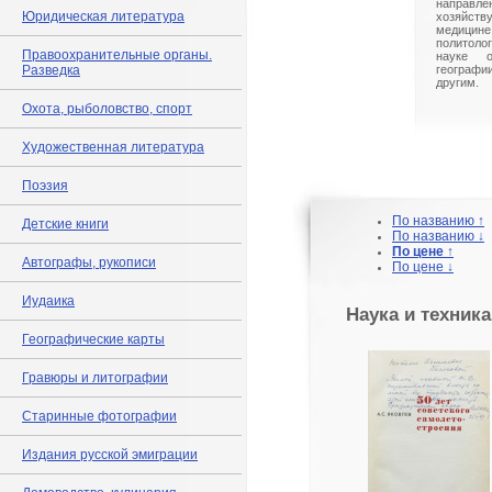
направле
Юридическая литература
хозяйст
медицине
политоло
Правоохранительные органы.
науке 
Разведка
географ
другим.
Охота, рыболовство, спорт
Художественная литература
Поэзия
По названию ↑
Детские книги
По названию ↓
По цене ↑
Автографы, рукописи
По цене ↓
Иудаика
Наука и техника
Географические карты
Гравюры и литографии
Старинные фотографии
Издания русской эмиграции