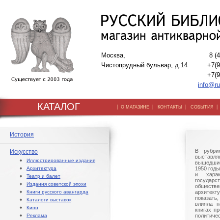
Москва,
8 (
Чистопрудный бульвар, д.14
+7(9
+7(9
info@ru
КАТАЛОГ
|
|
|
О МАГАЗИНЕ
КОНТАКТЫ
СОБЫТИЯ
История
В рубри
Искусство
выставл
♦
Иллюстрированные издания
вышедшие
♦
Архитектура
1950 год
и харак
♦
Театр и балет
госуда
♦
Издания советской эпохи
обществ
♦
Книги русского авангарда
архитек
показать,
♦
Каталоги выставок
влияла н
♦
Кино
книгах п
♦
Реклама
политиче