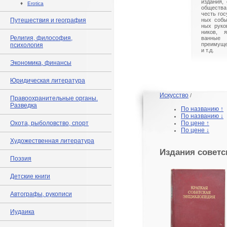
издания,
♦
Erotica
общества
честь гос
Путешествия и география
ных собы
ных руко
ников, 
Религия, философия,
ванные 
преимуще
психология
и т.д.
Экономика, финансы
Юридическая литература
Искусство
/
Правоохранительные органы.
Разведка
По названию ↑
По названию ↓
Охота, рыболовство, спорт
По цене ↑
По цене ↓
Художественная литература
Издания советс
Поэзия
Детские книги
Автографы, рукописи
Иудаика