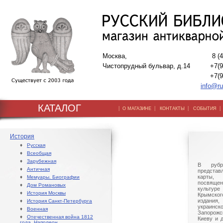
Москва,
8 (
Чистопрудный бульвар, д.14
+7(9
+7(9
info@ru
КАТАЛОГ
|
|
|
О МАГАЗИНЕ
КОНТАКТЫ
СОБЫТИЯ
История
♦
Русская
♦
Всеобщая
♦
Зарубежная
В рубр
♦
Античная
предста
карты,
♦
Мемуары. Биографии
посвяще
♦
Дом Романовых
культур
♦
История Москвы
Крымског
издани
♦
История Санкт-Петербурга
украинс
♦
Военная
Запорож
♦
Отечественная война 1812
Киеву и 
года. Наполеон