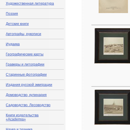
Художественная литература
Поэзия
Детские книги
Автографы, рукописи
Иудаика
Географические карты
Гравюры и литографии
Старинные фотографии
Издания русской эмиграции
Домоводство, кулинария
Садоводство. Лесоводство
Книги издательства
«Academia»
Наука и техника