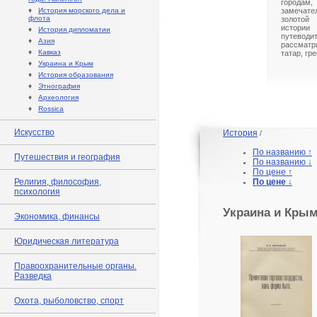
города
♦
История морского дела и
замечат
флота
золотой
истори
♦
История дипломатии
путевод
♦
Азия
рассмат
♦
Кавказ
татар, гр
♦
Украина и Крым
♦
История образования
♦
Этнография
♦
Археология
♦
Rossica
Искусство
История
/
По названию ↑
Путешествия и география
По названию ↓
По цене ↑
Религия, философия,
По цене ↓
психология
Украина и Кры
Экономика, финансы
Юридическая литература
Правоохранительные органы.
Разведка
Охота, рыболовство, спорт