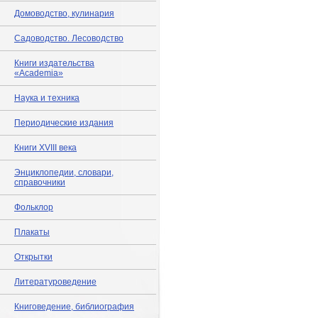
Домоводство, кулинария
Садоводство. Лесоводство
Книги издательства
«Academia»
Наука и техника
Периодические издания
Книги XVIII века
Энциклопедии, словари,
справочники
Фольклор
Плакаты
Открытки
Литературоведение
Книговедение, библиография