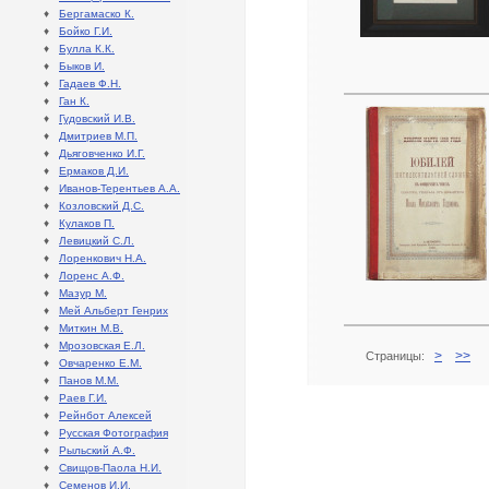
♦
Бергамаско К.
♦
Бойко Г.И.
♦
Булла К.К.
♦
Быков И.
♦
Гадаев Ф.Н.
♦
Ган К.
♦
Гудовский И.В.
♦
Дмитриев М.П.
♦
Дьяговченко И.Г.
♦
Ермаков Д.И.
♦
Иванов-Терентьев А.А.
♦
Козловский Д.С.
♦
Кулаков П.
♦
Левицкий С.Л.
♦
Лоренкович Н.А.
♦
Лоренс А.Ф.
♦
Мазур М.
♦
Мей Альберт Генрих
♦
Миткин М.В.
♦
Мрозовская Е.Л.
>
>>
Страницы:
♦
Овчаренко Е.М.
♦
Панов М.М.
♦
Раев Г.И.
♦
Рейнбот Алексей
♦
Русская Фотография
♦
Рыльский А.Ф.
♦
Свищов-Паола Н.И.
♦
Семенов И.И.