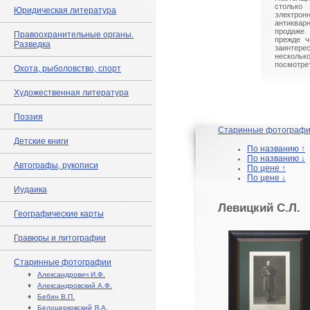
столько 
Юридическая литература
электрон
антиквар
продаже.
Правоохранительные органы.
прежде ч
Разведка
заинте
нескольк
посмотрет
Охота, рыболовство, спорт
Художественная литература
Поэзия
Старинные фотограф
Детские книги
По названию ↑
По названию ↓
Автографы, рукописи
По цене ↑
По цене ↓
Иудаика
Левицкий С.Л.
Географические карты
Гравюры и литографии
Старинные фотографии
♦
Александрович И.Ф.
♦
Александровский А.Ф.
♦
Бебин В.П.
♦
Белоцерковский Я.А.