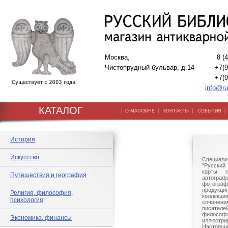
Москва,
8 (
Чистопрудный бульвар, д.14
+7(9
+7(9
info@ru
КАТАЛОГ
|
|
|
О МАГАЗИНЕ
КОНТАКТЫ
СОБЫТИЯ
История
Искусство
Специали
"Русский 
карты, г
Путешествия и география
автогр
фотографи
продукц
Религия, философия,
коллек
психология
сочине
писател
филосо
Экономика, финансы
иллюстри
Настоящи