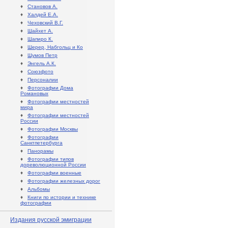
♦
Становов А.
♦
Халдей Е.А.
♦
Чеховский В.Г.
♦
Шайхет А.
♦
Шапиро К.
♦
Шерер, Набгольц и Ко
♦
Шумов Петр
♦
Энгель А.К.
♦
Союзфото
♦
Персоналии
♦
Фотографии Дома
Романовых
♦
Фотографии местностей
мира
♦
Фотографии местностей
России
♦
Фотографии Москвы
♦
Фотографии
Санктпетербурга
♦
Панорамы
♦
Фотографии типов
дореволюционной России
♦
Фотографии военные
♦
Фотографии железных дорог
♦
Альбомы
♦
Книги по истории и технике
фотографии
Издания русской эмиграции