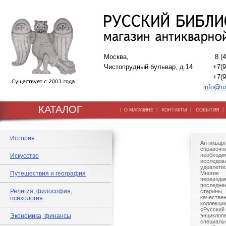
Москва,
8 (
Чистопрудный бульвар, д.14
+7(9
+7(9
info@ru
КАТАЛОГ
|
|
|
О МАГАЗИНЕ
КОНТАКТЫ
СОБЫТИЯ
История
Антиквар
справо
необхо
Искусство
исследов
удовлетв
Путешествия и география
Многи
переизда
последне
Религия, философия,
старины
качестве
психология
коллекци
«Русский
Экономика, финансы
энциклопе
специальн