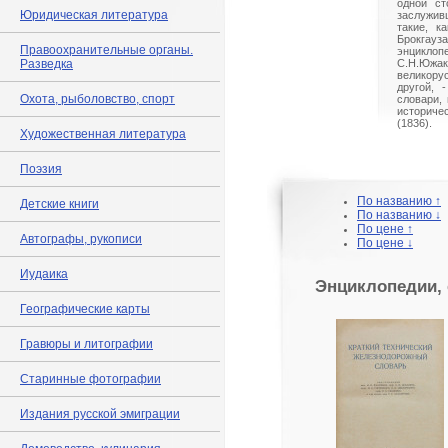
одной ст
Юридическая литература
заслужив
такие, к
Брокга
Правоохранительные органы.
энцикло
Разведка
С.Н.Южак
великору
другой, 
Охота, рыболовство, спорт
словари, 
историче
(1836).
Художественная литература
Поэзия
По названию ↑
Детские книги
По названию ↓
По цене ↑
Автографы, рукописи
По цене ↓
Иудаика
Энциклопедии, 
Географические карты
Гравюры и литографии
Старинные фотографии
Издания русской эмиграции