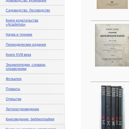
Домоводство, кулинария
Садоводство. Лесоводство
Книги издательства
«Academia»
Наука и техника
Периодические издания
Книги XVIII века
Энциклопедии, словари,
справочники
Фольклор
Плакаты
Открытки
Литературоведение
Книговедение, библиография